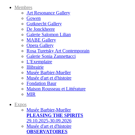
Membres
Art Resonance Gallery
Gowen
Gutknecht Gallery
De Jonckheere
Galerie Salomon Lilian
MABE Gallery
Opera Gallery
Rosa Turetsky Art Contemporain
Galerie Sonia Zannettacci
L'Exemplaire
Illibrairie
Musée Barbier-Mueller
Musée d'art et d'histoire
Fondation Baur
Maison Rousseau et Littérature
MIR
Expos
Musée Barbier-Mueller
PLEASING THE SPIRITS
29.10.2025-30.09.2026
Musée d'art et d'histoire
OBSERVATOIRES