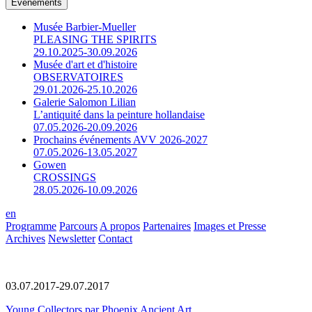
Événements
Musée Barbier-Mueller
PLEASING THE SPIRITS
29.10.2025-30.09.2026
Musée d'art et d'histoire
OBSERVATOIRES
29.01.2026-25.10.2026
Galerie Salomon Lilian
L’antiquité dans la peinture hollandaise
07.05.2026-20.09.2026
Prochains événements AVV 2026-2027
07.05.2026-13.05.2027
Gowen
CROSSINGS
28.05.2026-10.09.2026
en
Programme
Parcours
A propos
Partenaires
Images et Presse
Archives
Newsletter
Contact
03.07.2017-29.07.2017
Young Collectors par Phoenix Ancient Art