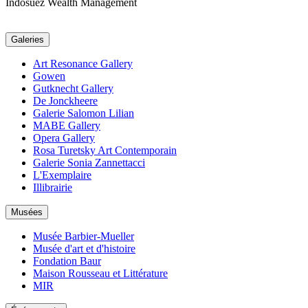
Indosuez Wealth Management
Galeries
Art Resonance Gallery
Gowen
Gutknecht Gallery
De Jonckheere
Galerie Salomon Lilian
MABE Gallery
Opera Gallery
Rosa Turetsky Art Contemporain
Galerie Sonia Zannettacci
L'Exemplaire
Illibrairie
Musées
Musée Barbier-Mueller
Musée d'art et d'histoire
Fondation Baur
Maison Rousseau et Littérature
MIR