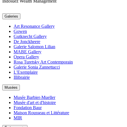
Indosuez Wealth Management
Galeries
Art Resonance Gallery
Gowen
Gutknecht Gallery
De Jonckheere
Galerie Salomon Lilian
MABE Gallery
Opera Gallery
Rosa Turetsky Art Contemporain
Galerie Sonia Zannettacci
L'Exemplaire
Illibrairie
Musées
Musée Barbier-Mueller
Musée d'art et d'histoire
Fondation Baur
Maison Rousseau et Littérature
MIR