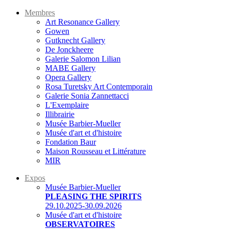
Membres
Art Resonance Gallery
Gowen
Gutknecht Gallery
De Jonckheere
Galerie Salomon Lilian
MABE Gallery
Opera Gallery
Rosa Turetsky Art Contemporain
Galerie Sonia Zannettacci
L'Exemplaire
Illibrairie
Musée Barbier-Mueller
Musée d'art et d'histoire
Fondation Baur
Maison Rousseau et Littérature
MIR
Expos
Musée Barbier-Mueller
PLEASING THE SPIRITS
29.10.2025-30.09.2026
Musée d'art et d'histoire
OBSERVATOIRES