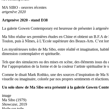
MA SIBO - oeuvres récentes
artgenève 2020
Artgenève 2020 - stand D38
La galerie Gowen Contemporary est heureuse de présenter à artgenève 20
Ma Sibo réalise ses premières études en Chine et obtient un B.F.A de 
Toulon, puis à Nîmes, à L’Ecole supérieure des Beaux-Arts. C’est lors
Les mystérieuses toiles de Ma Sibo, entre réalité et imagination, habi
dimension contemplative et spirituelle.
Tels que des simulacres ou des mises en scène, des éléments issus du q
Par l’appropriation de la forme et de la couleur l’artiste spiritualise le 
Comme le disait Mark Rothko, une des sources d’inspiration de Ma Sibo
visuelle ou imaginaire, colorée par nos propres sentiments et réactions
Un solo show de Ma Sibo sera présenté à la galerie Gowen Conte
image
Ma Sibo (1979)
Showcase
, 2019
Huile sur toile