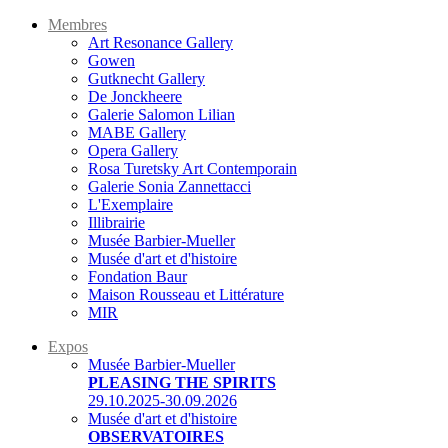
Membres
Art Resonance Gallery
Gowen
Gutknecht Gallery
De Jonckheere
Galerie Salomon Lilian
MABE Gallery
Opera Gallery
Rosa Turetsky Art Contemporain
Galerie Sonia Zannettacci
L'Exemplaire
Illibrairie
Musée Barbier-Mueller
Musée d'art et d'histoire
Fondation Baur
Maison Rousseau et Littérature
MIR
Expos
Musée Barbier-Mueller
PLEASING THE SPIRITS
29.10.2025-30.09.2026
Musée d'art et d'histoire
OBSERVATOIRES