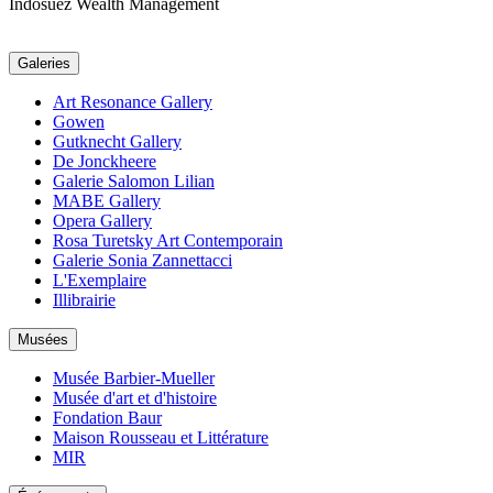
Indosuez Wealth Management
Galeries
Art Resonance Gallery
Gowen
Gutknecht Gallery
De Jonckheere
Galerie Salomon Lilian
MABE Gallery
Opera Gallery
Rosa Turetsky Art Contemporain
Galerie Sonia Zannettacci
L'Exemplaire
Illibrairie
Musées
Musée Barbier-Mueller
Musée d'art et d'histoire
Fondation Baur
Maison Rousseau et Littérature
MIR