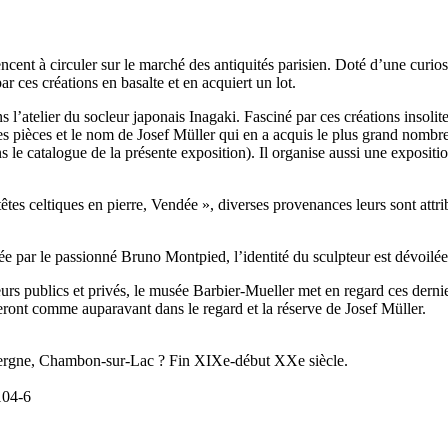
nt à circuler sur le marché des antiquités parisien. Doté d’une curiosit
 ces créations en basalte et en acquiert un lot.
s l’atelier du socleur japonais Inagaki. Fasciné par ces créations insolit
 pièces et le nom de Josef Müller qui en a acquis le plus grand nombre. I
s le catalogue de la présente exposition). Il organise aussi une expositi
êtes celtiques en pierre, Vendée », diverses provenances leurs sont att
 par le passionné Bruno Montpied, l’identité du sculpteur est dévoilée 
urs publics et privés, le musée Barbier-Mueller met en regard ces dernie
seront comme auparavant dans le regard et la réserve de Josef Müller.
ergne, Chambon-sur-Lac ? Fin XIXe-début XXe siècle.
104-6