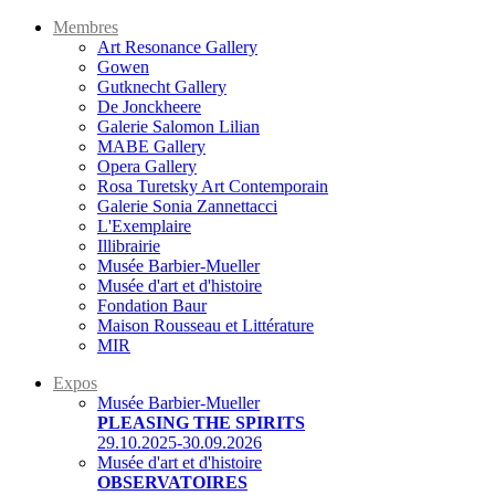
Membres
Art Resonance Gallery
Gowen
Gutknecht Gallery
De Jonckheere
Galerie Salomon Lilian
MABE Gallery
Opera Gallery
Rosa Turetsky Art Contemporain
Galerie Sonia Zannettacci
L'Exemplaire
Illibrairie
Musée Barbier-Mueller
Musée d'art et d'histoire
Fondation Baur
Maison Rousseau et Littérature
MIR
Expos
Musée Barbier-Mueller
PLEASING THE SPIRITS
29.10.2025-30.09.2026
Musée d'art et d'histoire
OBSERVATOIRES