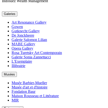
Indosuez Wealth Management
Galeries
Art Resonance Gallery
Gowen
Gutknecht Gallery
De Jonckheere
Galerie Salomon Lilian
MABE Gallery
Opera Gallery
Rosa Turetsky Art Contemporain
Galerie Sonia Zannettacci
L'Exemplaire
Illibrairie
Musées
Musée Barbier-Mueller
Musée d'art et d'histoire
Fondation Baur
Maison Rousseau et Littérature
MIR