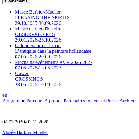
Événements
Musée Barbier-Mueller
PLEASING THE SPIRITS
29.10.2025-30.09.2026
Musée d'art et d'histoire
OBSERVATOIRES
29.01.2026-25.10.2026
Galerie Salomon Lilian
L’antiquité dans la peinture hollandaise
07.05.2026-20.09.2026
Prochains événements AVV 2026-2027
07.05.2026-13.05.2027
Gowen
CROSSINGS
28.05.2026-10.09.2026
en
Programme
Parcours
A propos
Partenaires
Images et Presse
Archives
04.03.2020-01.11.2020
Musée Barbier-Mueller