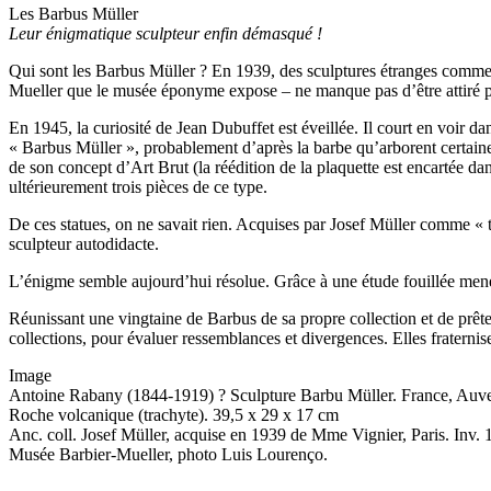
Les Barbus Müller
Leur énigmatique sculpteur enfin démasqué !
Qui sont les Barbus Müller ? En 1939, des sculptures étranges commence
Mueller que le musée éponyme expose – ne manque pas d’être attiré par
En 1945, la curiosité de Jean Dubuffet est éveillée. Il court en voir dan
« Barbus Müller », probablement d’après la barbe qu’arborent certaines
de son concept d’Art Brut (la réédition de la plaquette est encartée dan
ultérieurement trois pièces de ce type.
De ces statues, on ne savait rien. Acquises par Josef Müller comme « t
sculpteur autodidacte.
L’énigme semble aujourd’hui résolue. Grâce à une étude fouillée menée
Réunissant une vingtaine de Barbus de sa propre collection et de prête
collections, pour évaluer ressemblances et divergences. Elles fraterni
Image
Antoine Rabany (1844-1919) ? Sculpture Barbu Müller. France, Auv
Roche volcanique (trachyte). 39,5 x 29 x 17 cm
Anc. coll. Josef Müller, acquise en 1939 de Mme Vignier, Paris. Inv. 
Musée Barbier-Mueller, photo Luis Lourenço.