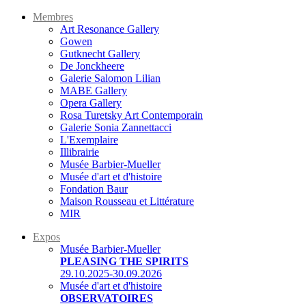
Membres
Art Resonance Gallery
Gowen
Gutknecht Gallery
De Jonckheere
Galerie Salomon Lilian
MABE Gallery
Opera Gallery
Rosa Turetsky Art Contemporain
Galerie Sonia Zannettacci
L'Exemplaire
Illibrairie
Musée Barbier-Mueller
Musée d'art et d'histoire
Fondation Baur
Maison Rousseau et Littérature
MIR
Expos
Musée Barbier-Mueller
PLEASING THE SPIRITS
29.10.2025-30.09.2026
Musée d'art et d'histoire
OBSERVATOIRES