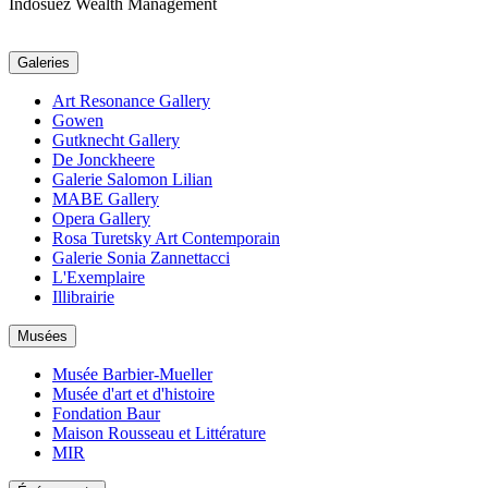
Indosuez Wealth Management
Galeries
Art Resonance Gallery
Gowen
Gutknecht Gallery
De Jonckheere
Galerie Salomon Lilian
MABE Gallery
Opera Gallery
Rosa Turetsky Art Contemporain
Galerie Sonia Zannettacci
L'Exemplaire
Illibrairie
Musées
Musée Barbier-Mueller
Musée d'art et d'histoire
Fondation Baur
Maison Rousseau et Littérature
MIR