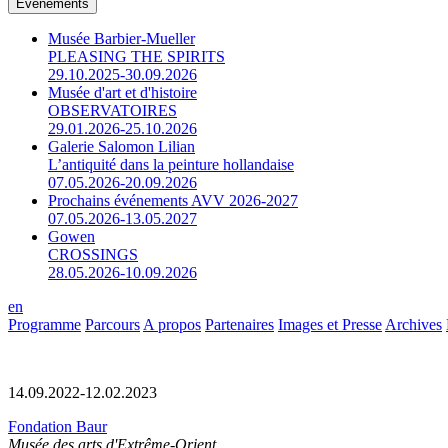
Événements
Musée Barbier-Mueller
PLEASING THE SPIRITS
29.10.2025-30.09.2026
Musée d'art et d'histoire
OBSERVATOIRES
29.01.2026-25.10.2026
Galerie Salomon Lilian
L’antiquité dans la peinture hollandaise
07.05.2026-20.09.2026
Prochains événements AVV 2026-2027
07.05.2026-13.05.2027
Gowen
CROSSINGS
28.05.2026-10.09.2026
en
Programme
Parcours
A propos
Partenaires
Images et Presse
Archives
14.09.2022-12.02.2023
Fondation Baur
Musée des arts d'Extrême-Orient