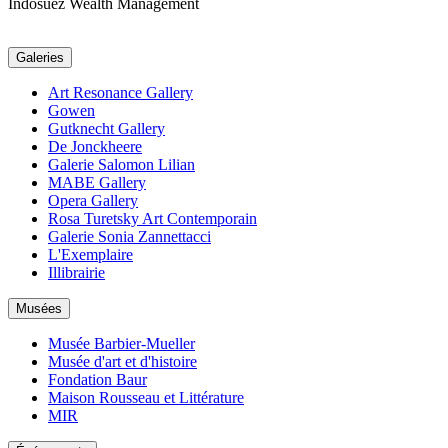
Indosuez Wealth Management
Galeries
Art Resonance Gallery
Gowen
Gutknecht Gallery
De Jonckheere
Galerie Salomon Lilian
MABE Gallery
Opera Gallery
Rosa Turetsky Art Contemporain
Galerie Sonia Zannettacci
L'Exemplaire
Illibrairie
Musées
Musée Barbier-Mueller
Musée d'art et d'histoire
Fondation Baur
Maison Rousseau et Littérature
MIR