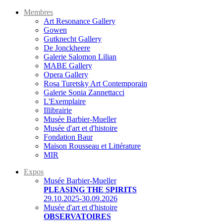
Membres
Art Resonance Gallery
Gowen
Gutknecht Gallery
De Jonckheere
Galerie Salomon Lilian
MABE Gallery
Opera Gallery
Rosa Turetsky Art Contemporain
Galerie Sonia Zannettacci
L'Exemplaire
Illibrairie
Musée Barbier-Mueller
Musée d'art et d'histoire
Fondation Baur
Maison Rousseau et Littérature
MIR
Expos
Musée Barbier-Mueller
PLEASING THE SPIRITS
29.10.2025-30.09.2026
Musée d'art et d'histoire
OBSERVATOIRES