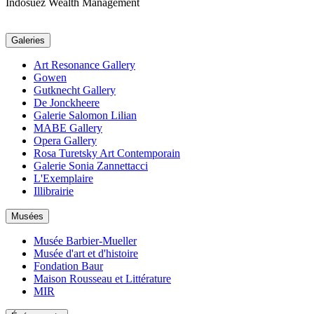
Indosuez Wealth Management
Galeries
Art Resonance Gallery
Gowen
Gutknecht Gallery
De Jonckheere
Galerie Salomon Lilian
MABE Gallery
Opera Gallery
Rosa Turetsky Art Contemporain
Galerie Sonia Zannettacci
L'Exemplaire
Illibrairie
Musées
Musée Barbier-Mueller
Musée d'art et d'histoire
Fondation Baur
Maison Rousseau et Littérature
MIR