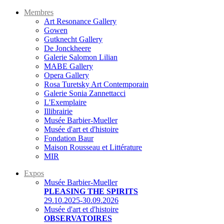
Membres
Art Resonance Gallery
Gowen
Gutknecht Gallery
De Jonckheere
Galerie Salomon Lilian
MABE Gallery
Opera Gallery
Rosa Turetsky Art Contemporain
Galerie Sonia Zannettacci
L'Exemplaire
Illibrairie
Musée Barbier-Mueller
Musée d'art et d'histoire
Fondation Baur
Maison Rousseau et Littérature
MIR
Expos
Musée Barbier-Mueller
PLEASING THE SPIRITS
29.10.2025-30.09.2026
Musée d'art et d'histoire
OBSERVATOIRES