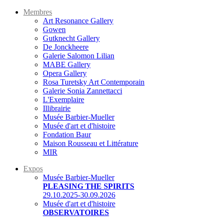
Membres
Art Resonance Gallery
Gowen
Gutknecht Gallery
De Jonckheere
Galerie Salomon Lilian
MABE Gallery
Opera Gallery
Rosa Turetsky Art Contemporain
Galerie Sonia Zannettacci
L'Exemplaire
Illibrairie
Musée Barbier-Mueller
Musée d'art et d'histoire
Fondation Baur
Maison Rousseau et Littérature
MIR
Expos
Musée Barbier-Mueller
PLEASING THE SPIRITS
29.10.2025-30.09.2026
Musée d'art et d'histoire
OBSERVATOIRES