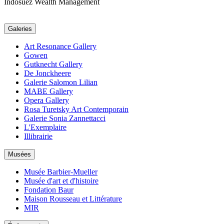
Indosuez Wealth Management
Galeries
Art Resonance Gallery
Gowen
Gutknecht Gallery
De Jonckheere
Galerie Salomon Lilian
MABE Gallery
Opera Gallery
Rosa Turetsky Art Contemporain
Galerie Sonia Zannettacci
L'Exemplaire
Illibrairie
Musées
Musée Barbier-Mueller
Musée d'art et d'histoire
Fondation Baur
Maison Rousseau et Littérature
MIR