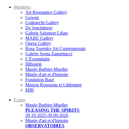
Membres
Art Resonance Gallery
Gowen
Gutknecht Gallery
De Jonckheere
Galerie Salomon Lilian
MABE Gallery
Opera Gallery
Rosa Turetsky Art Contemporain
Galerie Sonia Zannettacci
L'Exemplaire
Illibrairie
Musée Barbier-Mueller
Musée d'art et d'histoire
Fondation Baur
Maison Rousseau et Littérature
MIR
Expos
Musée Barbier-Mueller
PLEASING THE SPIRITS
29.10.2025-30.09.2026
Musée d'art et d'histoire
OBSERVATOIRES