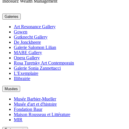
Indosuez Wealth Management
Galeries
Art Resonance Gallery
Gowen
Gutknecht Gallery
De Jonckheere
Galerie Salomon Lilian
MABE Gallery
Opera Gallery
Rosa Turetsky Art Contemporain
Galerie Sonia Zannettacci
L'Exemplaire
Illibrairie
Musées
Musée Barbier-Mueller
Musée d'art et d'histoire
Fondation Baur
Maison Rousseau et Littérature
MIR