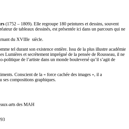
urs
(1752 – 1809). Elle regroupe 180 peintures et dessins, souvent
 créateur de tableaux dessinés, est présentée ici dans un parcours qui ne
ournant du XVIIIe siècle.
mme tel durant son existence entière. Issu de la plus illustre académie
e des Lumières et secrètement imprégné de la pensée de Rousseau, il ne
o-politique de l’artiste dans un monde bouleversé qu’il s’agit de
ntiments. Conscient de la « force cachée des images », il a
 ou ses compositions graphiques.
beaux-arts des MAH
793