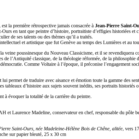
, est la première rétrospective jamais consacrée à
Jean-Pierre Saint-O
-Ours en tant que peintre d’histoire, portraitiste d’effigies historiées et
ier de ses talents ou des thèmes qu’il a traités.
 intellectuel et artistique que fut Genève au temps des Lumières et au t
e la veine poussinesque du Nouveau Classicisme, et il se revendiquera co
ires de l’Antiquité classique, de la théologie réformée, de la philosophi
de démocratie. Comme Voltaire à l’époque, il préconise l’engagement soci
 art lui permet de traduire avec aisance et émotion toute la gamme des se
s tableaux d’histoire aux sujets souvent inédits, ses portraits historiés
 à évoquer la totalité de la carrière du peintre.
MAH et Laurence Madeline, conservateur en chef, responsable du pôle 
ierre Saint-Ours,
née Madeleine-Hélène Bois de Chêne, alitée
, vers 1
anche sur papier bleuté, 25 x 30 cm