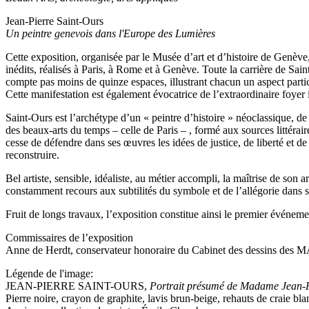
Jean-Pierre Saint-Ours
Un peintre genevois dans l'Europe des Lumières
Cette exposition, organisée par le Musée d’art et d’histoire de Genève
inédits, réalisés à Paris, à Rome et à Genève. Toute la carrière de Saint
compte pas moins de quinze espaces, illustrant chacun un aspect particul
Cette manifestation est également évocatrice de l’extraordinaire foyer
Saint-Ours est l’archétype d’un « peintre d’histoire » néoclassique, d
des beaux-arts du temps – celle de Paris – , formé aux sources littéra
cesse de défendre dans ses œuvres les idées de justice, de liberté et 
reconstruire.
Bel artiste, sensible, idéaliste, au métier accompli, la maîtrise de son
constamment recours aux subtilités du symbole et de l’allégorie dans se
Fruit de longs travaux, l’exposition constitue ainsi le premier événement
Commissaires de l’exposition
Anne de Herdt, conservateur honoraire du Cabinet des dessins des 
Légende de l'image:
JEAN-PIERRE SAINT-OURS,
Portrait présumé de Madame Jean-P
Pierre noire, crayon de graphite, lavis brun-beige, rehauts de craie bl