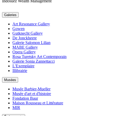
Indosuez Wealth Management
Galeries
Art Resonance Gallery
Gowen
Gutknecht Gallery
De Jonckheere
Galerie Salomon Lilian
MABE Gallery
Opera Gallery
Rosa Turetsky Art Contemporain
Galerie Sonia Zannettacci
L'Exemplaire
Illibrairie
Musées
Musée Barbier-Mueller
Musée d'art et d'histoire
Fondation Baur
Maison Rousseau et Littérature
MIR