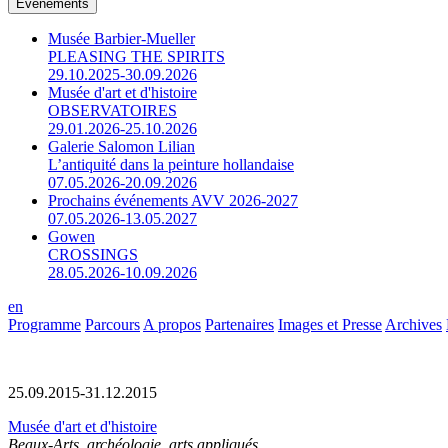
Événements
Musée Barbier-Mueller
PLEASING THE SPIRITS
29.10.2025-30.09.2026
Musée d'art et d'histoire
OBSERVATOIRES
29.01.2026-25.10.2026
Galerie Salomon Lilian
L’antiquité dans la peinture hollandaise
07.05.2026-20.09.2026
Prochains événements AVV 2026-2027
07.05.2026-13.05.2027
Gowen
CROSSINGS
28.05.2026-10.09.2026
en
Programme
Parcours
A propos
Partenaires
Images et Presse
Archives
25.09.2015-31.12.2015
Musée d'art et d'histoire
Beaux-Arts, archéologie, arts appliqués