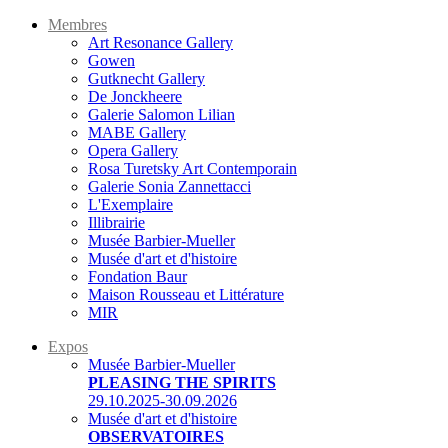
Membres
Art Resonance Gallery
Gowen
Gutknecht Gallery
De Jonckheere
Galerie Salomon Lilian
MABE Gallery
Opera Gallery
Rosa Turetsky Art Contemporain
Galerie Sonia Zannettacci
L'Exemplaire
Illibrairie
Musée Barbier-Mueller
Musée d'art et d'histoire
Fondation Baur
Maison Rousseau et Littérature
MIR
Expos
Musée Barbier-Mueller
PLEASING THE SPIRITS
29.10.2025-30.09.2026
Musée d'art et d'histoire
OBSERVATOIRES