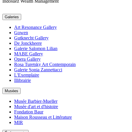
Indosuez Wealth Management
Galeries
Art Resonance Gallery
Gowen
Gutknecht Gallery
De Jonckheere
Galerie Salomon Lilian
MABE Gallery
Opera Gallery
Rosa Turetsky Art Contemporain
Galerie Sonia Zannettacci
L'Exemplaire
Illibrairie
Musées
Musée Barbier-Mueller
Musée d'art et d'histoire
Fondation Baur
Maison Rousseau et Littérature
MIR