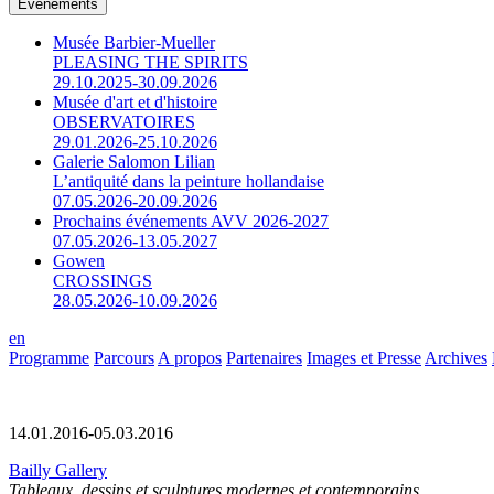
Événements
Musée Barbier-Mueller
PLEASING THE SPIRITS
29.10.2025-30.09.2026
Musée d'art et d'histoire
OBSERVATOIRES
29.01.2026-25.10.2026
Galerie Salomon Lilian
L’antiquité dans la peinture hollandaise
07.05.2026-20.09.2026
Prochains événements AVV 2026-2027
07.05.2026-13.05.2027
Gowen
CROSSINGS
28.05.2026-10.09.2026
en
Programme
Parcours
A propos
Partenaires
Images et Presse
Archives
14.01.2016-05.03.2016
Bailly Gallery
Tableaux, dessins et sculptures modernes et contemporains