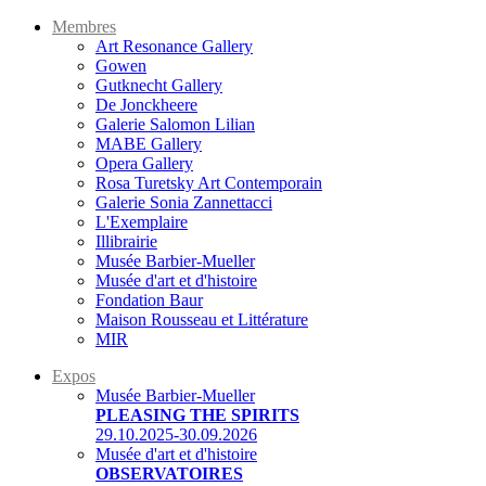
Membres
Art Resonance Gallery
Gowen
Gutknecht Gallery
De Jonckheere
Galerie Salomon Lilian
MABE Gallery
Opera Gallery
Rosa Turetsky Art Contemporain
Galerie Sonia Zannettacci
L'Exemplaire
Illibrairie
Musée Barbier-Mueller
Musée d'art et d'histoire
Fondation Baur
Maison Rousseau et Littérature
MIR
Expos
Musée Barbier-Mueller
PLEASING THE SPIRITS
29.10.2025-30.09.2026
Musée d'art et d'histoire
OBSERVATOIRES