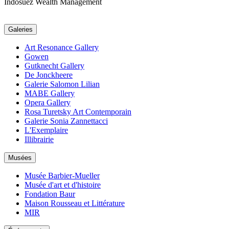
Indosuez Wealth Management
Galeries
Art Resonance Gallery
Gowen
Gutknecht Gallery
De Jonckheere
Galerie Salomon Lilian
MABE Gallery
Opera Gallery
Rosa Turetsky Art Contemporain
Galerie Sonia Zannettacci
L'Exemplaire
Illibrairie
Musées
Musée Barbier-Mueller
Musée d'art et d'histoire
Fondation Baur
Maison Rousseau et Littérature
MIR