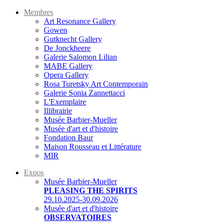
Membres
Art Resonance Gallery
Gowen
Gutknecht Gallery
De Jonckheere
Galerie Salomon Lilian
MABE Gallery
Opera Gallery
Rosa Turetsky Art Contemporain
Galerie Sonia Zannettacci
L'Exemplaire
Illibrairie
Musée Barbier-Mueller
Musée d'art et d'histoire
Fondation Baur
Maison Rousseau et Littérature
MIR
Expos
Musée Barbier-Mueller
PLEASING THE SPIRITS
29.10.2025-30.09.2026
Musée d'art et d'histoire
OBSERVATOIRES