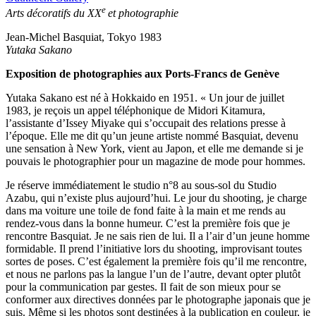
e
Arts décoratifs du XX
et photographie
Jean-Michel Basquiat, Tokyo 1983
Yutaka Sakano
Exposition de photographies aux Ports-Francs de Genève
Yutaka Sakano est né à Hokkaido en 1951. « Un jour de juillet
1983, je reçois un appel téléphonique de Midori Kitamura,
l’assistante d’Issey Miyake qui s’occupait des relations presse à
l’époque. Elle me dit qu’un jeune artiste nommé Basquiat, devenu
une sensation à New York, vient au Japon, et elle me demande si je
pouvais le photographier pour un magazine de mode pour hommes.
Je réserve immédiatement le studio n°8 au sous-sol du Studio
Azabu, qui n’existe plus aujourd’hui. Le jour du shooting, je charge
dans ma voiture une toile de fond faite à la main et me rends au
rendez-vous dans la bonne humeur. C’est la première fois que je
rencontre Basquiat. Je ne sais rien de lui. Il a l’air d’un jeune homme
formidable. Il prend l’initiative lors du shooting, improvisant toutes
sortes de poses. C’est également la première fois qu’il me rencontre,
et nous ne parlons pas la langue l’un de l’autre, devant opter plutôt
pour la communication par gestes. Il fait de son mieux pour se
conformer aux directives données par le photographe japonais que je
suis. Même si les photos sont destinées à la publication en couleur, je