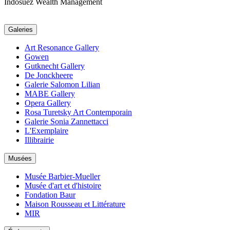
Indosuez Wealth Management
Galeries
Art Resonance Gallery
Gowen
Gutknecht Gallery
De Jonckheere
Galerie Salomon Lilian
MABE Gallery
Opera Gallery
Rosa Turetsky Art Contemporain
Galerie Sonia Zannettacci
L'Exemplaire
Illibrairie
Musées
Musée Barbier-Mueller
Musée d'art et d'histoire
Fondation Baur
Maison Rousseau et Littérature
MIR