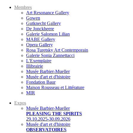
Membres
Art Resonance Gallery
Gowen
Gutknecht Gallery
De Jonckheere
Galerie Salomon Lilian
MABE Gallery
Opera Gallery
Rosa Turetsky Art Contemporain
Galerie Sonia Zannettacci
L'Exemplaire
Illibrairie
Musée Barbier-Mueller
Musée d'art et d'histoire
Fondation Baur
Maison Rousseau et Littérature
MIR
Expos
Musée Barbier-Mueller
PLEASING THE SPIRITS
29.10.2025-30.09.2026
Musée d'art et d'histoire
OBSERVATOIRES