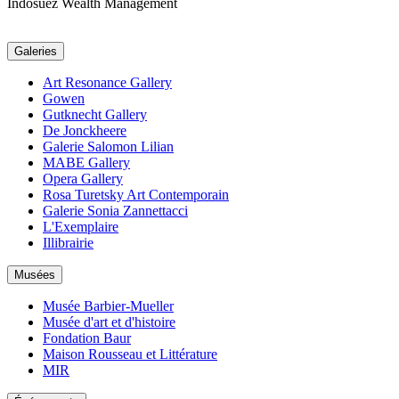
Indosuez Wealth Management
Galeries
Art Resonance Gallery
Gowen
Gutknecht Gallery
De Jonckheere
Galerie Salomon Lilian
MABE Gallery
Opera Gallery
Rosa Turetsky Art Contemporain
Galerie Sonia Zannettacci
L'Exemplaire
Illibrairie
Musées
Musée Barbier-Mueller
Musée d'art et d'histoire
Fondation Baur
Maison Rousseau et Littérature
MIR