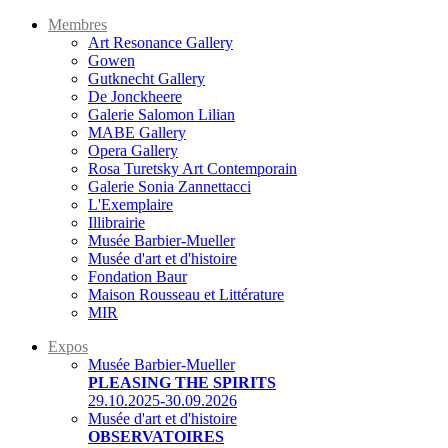
Membres
Art Resonance Gallery
Gowen
Gutknecht Gallery
De Jonckheere
Galerie Salomon Lilian
MABE Gallery
Opera Gallery
Rosa Turetsky Art Contemporain
Galerie Sonia Zannettacci
L'Exemplaire
Illibrairie
Musée Barbier-Mueller
Musée d'art et d'histoire
Fondation Baur
Maison Rousseau et Littérature
MIR
Expos
Musée Barbier-Mueller
PLEASING THE SPIRITS
29.10.2025-30.09.2026
Musée d'art et d'histoire
OBSERVATOIRES