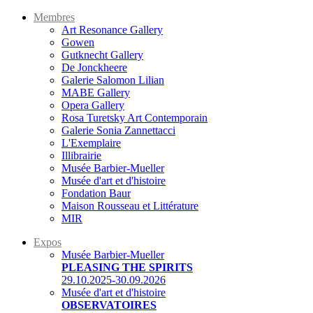
Membres
Art Resonance Gallery
Gowen
Gutknecht Gallery
De Jonckheere
Galerie Salomon Lilian
MABE Gallery
Opera Gallery
Rosa Turetsky Art Contemporain
Galerie Sonia Zannettacci
L'Exemplaire
Illibrairie
Musée Barbier-Mueller
Musée d'art et d'histoire
Fondation Baur
Maison Rousseau et Littérature
MIR
Expos
Musée Barbier-Mueller
PLEASING THE SPIRITS
29.10.2025-30.09.2026
Musée d'art et d'histoire
OBSERVATOIRES