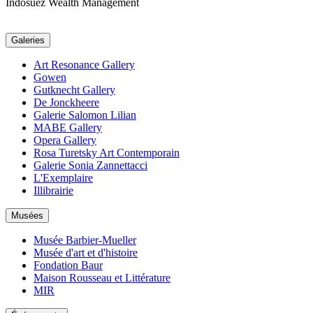
Indosuez Wealth Management
Galeries
Art Resonance Gallery
Gowen
Gutknecht Gallery
De Jonckheere
Galerie Salomon Lilian
MABE Gallery
Opera Gallery
Rosa Turetsky Art Contemporain
Galerie Sonia Zannettacci
L'Exemplaire
Illibrairie
Musées
Musée Barbier-Mueller
Musée d'art et d'histoire
Fondation Baur
Maison Rousseau et Littérature
MIR