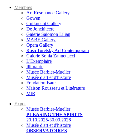
Membres
Art Resonance Gallery
Gowen
Gutknecht Gallery
De Jonckheere
Galerie Salomon Lilian
MABE Gallery
Opera Gallery
Rosa Turetsky Art Contemporain
Galerie Sonia Zannettacci
L'Exemplaire
Illibrairie
Musée Barbier-Mueller
Musée d'art et d'histoire
Fondation Baur
Maison Rousseau et Littérature
MIR
Expos
Musée Barbier-Mueller
PLEASING THE SPIRITS
29.10.2025-30.09.2026
Musée d'art et d'histoire
OBSERVATOIRES