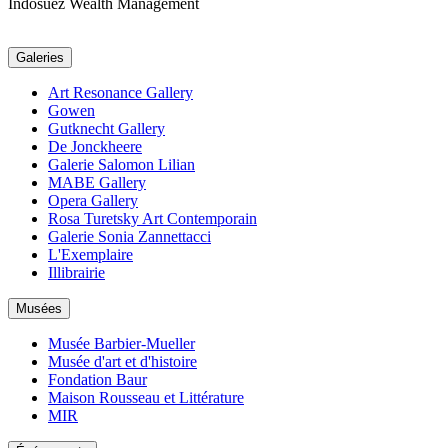
Indosuez Wealth Management
Galeries
Art Resonance Gallery
Gowen
Gutknecht Gallery
De Jonckheere
Galerie Salomon Lilian
MABE Gallery
Opera Gallery
Rosa Turetsky Art Contemporain
Galerie Sonia Zannettacci
L'Exemplaire
Illibrairie
Musées
Musée Barbier-Mueller
Musée d'art et d'histoire
Fondation Baur
Maison Rousseau et Littérature
MIR