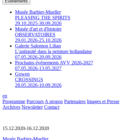
Événements
Musée Barbier-Mueller
PLEASING THE SPIRITS
29.10.2025-30.09.2026
Musée d'art et d'histoire
OBSERVATOIRES
29.01.2026-25.10.2026
Galerie Salomon Lilian
L’antiquité dans la peinture hollandaise
07.05.2026-20.09.2026
Prochains événements AVV 2026-2027
07.05.2026-13.05.2027
Gowen
CROSSINGS
28.05.2026-10.09.2026
en
Programme
Parcours
A propos
Partenaires
Images et Presse
Archives
Newsletter
Contact
15.12.2020-16.12.2020
Musée Barbier-Mueller