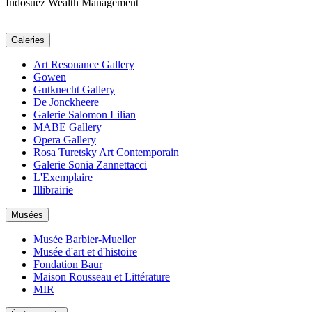
Indosuez Wealth Management
Galeries
Art Resonance Gallery
Gowen
Gutknecht Gallery
De Jonckheere
Galerie Salomon Lilian
MABE Gallery
Opera Gallery
Rosa Turetsky Art Contemporain
Galerie Sonia Zannettacci
L'Exemplaire
Illibrairie
Musées
Musée Barbier-Mueller
Musée d'art et d'histoire
Fondation Baur
Maison Rousseau et Littérature
MIR