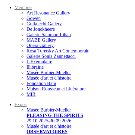
Membres
Art Resonance Gallery
Gowen
Gutknecht Gallery
De Jonckheere
Galerie Salomon Lilian
MABE Gallery
Opera Gallery
Rosa Turetsky Art Contemporain
Galerie Sonia Zannettacci
L'Exemplaire
Illibrairie
Musée Barbier-Mueller
Musée d'art et d'histoire
Fondation Baur
Maison Rousseau et Littérature
MIR
Expos
Musée Barbier-Mueller
PLEASING THE SPIRITS
29.10.2025-30.09.2026
Musée d'art et d'histoire
OBSERVATOIRES