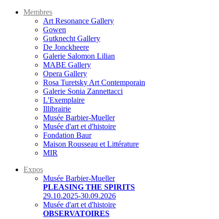
Membres
Art Resonance Gallery
Gowen
Gutknecht Gallery
De Jonckheere
Galerie Salomon Lilian
MABE Gallery
Opera Gallery
Rosa Turetsky Art Contemporain
Galerie Sonia Zannettacci
L'Exemplaire
Illibrairie
Musée Barbier-Mueller
Musée d'art et d'histoire
Fondation Baur
Maison Rousseau et Littérature
MIR
Expos
Musée Barbier-Mueller
PLEASING THE SPIRITS
29.10.2025-30.09.2026
Musée d'art et d'histoire
OBSERVATOIRES