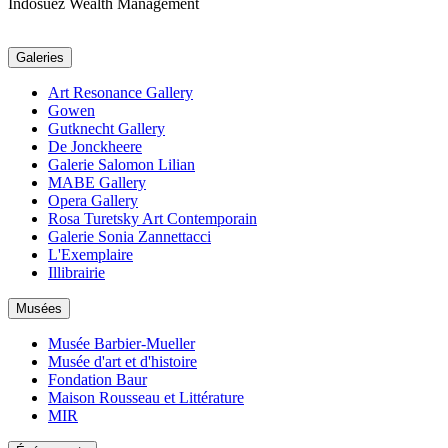
Indosuez Wealth Management
Galeries
Art Resonance Gallery
Gowen
Gutknecht Gallery
De Jonckheere
Galerie Salomon Lilian
MABE Gallery
Opera Gallery
Rosa Turetsky Art Contemporain
Galerie Sonia Zannettacci
L'Exemplaire
Illibrairie
Musées
Musée Barbier-Mueller
Musée d'art et d'histoire
Fondation Baur
Maison Rousseau et Littérature
MIR