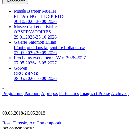
Événements
Musée Barbier-Mueller
PLEASING THE SPIRITS
29.10.2025-30.09.2026
Musée d'art et d'histoire
OBSERVATOIRES
29.01.2026-25.10.2026
Galerie Salomon Lilian
L’antiquité dans la peinture hollandaise
07.05.2026-20.09.2026
Prochains événements AVV 2026-2027
07.05.2026-13.05.2027
Gowen
CROSSINGS
28.05.2026-10.09.2026
en
Programme
Parcours
A propos
Partenaires
Images et Presse
Archives
08.03.2018-26.05.2018
Rosa Turetsky Art Contemporain
Art contemporain