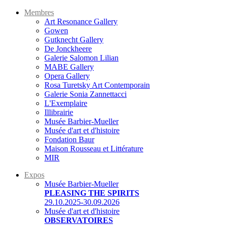
Membres
Art Resonance Gallery
Gowen
Gutknecht Gallery
De Jonckheere
Galerie Salomon Lilian
MABE Gallery
Opera Gallery
Rosa Turetsky Art Contemporain
Galerie Sonia Zannettacci
L'Exemplaire
Illibrairie
Musée Barbier-Mueller
Musée d'art et d'histoire
Fondation Baur
Maison Rousseau et Littérature
MIR
Expos
Musée Barbier-Mueller
PLEASING THE SPIRITS
29.10.2025-30.09.2026
Musée d'art et d'histoire
OBSERVATOIRES