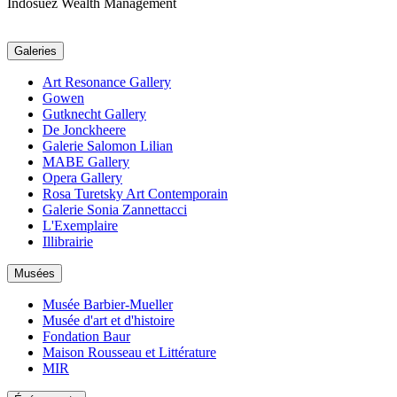
Indosuez Wealth Management
Galeries
Art Resonance Gallery
Gowen
Gutknecht Gallery
De Jonckheere
Galerie Salomon Lilian
MABE Gallery
Opera Gallery
Rosa Turetsky Art Contemporain
Galerie Sonia Zannettacci
L'Exemplaire
Illibrairie
Musées
Musée Barbier-Mueller
Musée d'art et d'histoire
Fondation Baur
Maison Rousseau et Littérature
MIR