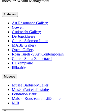
Indosuez Wealth Management
Galeries
Art Resonance Gallery
Gowen
Gutknecht Gallery
De Jonckheere
Galerie Salomon Lilian
MABE Gallery
Opera Gallery
Rosa Turetsky Art Contemporain
Galerie Sonia Zannettacci
L'Exemplaire
Illibrairie
Musées
Musée Barbier-Mueller
Musée d'art et d'histoire
Fondation Baur
Maison Rousseau et Littérature
MIR