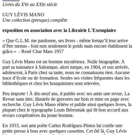
Livres du XVe au XXIe siècle
GUY LÉVIS MANO
Une collection (presque) complète
exposition en association avec la Librairie L'Exemplaire
« Que G.L.M. me pardonne, ses livres - même lorsqu’il leur arrive
d’être menus - font non seulement le poids mais encore établissent la
grâce.» - René Char Mars 1957
Guy Lévis Mano est un homme mystérieux. Nulle biographie. A
part sa naissance à Salonique, alors turque, en 1904, et son arrivée,
adolescent, à Paris chez sa tante, nous ne connaissons rien. Aucune
trace d’école ou de formation. Seules ses visites fréquentes dans les
bibliothèques et chez les bouquinistes sont relevées.
Peu importe ! À dix-neuf ans, il publie avec ses amis une revue, La
Revue sans titre, illustrée de gravures sur bois et mise en page avec
recherche. Guy Lévis Mano réitère et publie ainsi quelques livres, la
plupart chez le typographe Louis Béresniak qui fit bon accueil aux
revues coopératives du jeune homme.
En 1933, son ami poète Carlos Rodríguez-Pintos lui confie une
petite presse à bras avec quelques cassetins. Cet été là, Guy Lévis