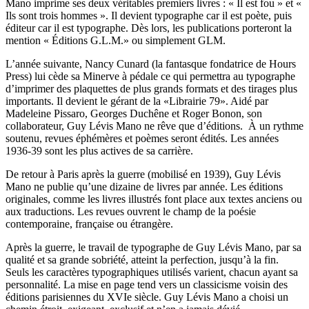
Mano imprime ses deux véritables premiers livres : « Il est fou » et «
Ils sont trois hommes ». Il devient typographe car il est poète, puis
éditeur car il est typographe. Dès lors, les publications porteront la
mention « Éditions G.L.M.» ou simplement GLM.
L’année suivante, Nancy Cunard (la fantasque fondatrice de Hours
Press) lui cède sa Minerve à pédale ce qui permettra au typographe
d’imprimer des plaquettes de plus grands formats et des tirages plus
importants. Il devient le gérant de la «Librairie 79». Aidé par
Madeleine Pissaro, Georges Duchêne et Roger Bonon, son
collaborateur, Guy Lévis Mano ne rêve que d’éditions. À un rythme
soutenu, revues éphémères et poèmes seront édités. Les années
1936-39 sont les plus actives de sa carrière.
De retour à Paris après la guerre (mobilisé en 1939), Guy Lévis
Mano ne publie qu’une dizaine de livres par année. Les éditions
originales, comme les livres illustrés font place aux textes anciens ou
aux traductions. Les revues ouvrent le champ de la poésie
contemporaine, française ou étrangère.
Après la guerre, le travail de typographe de Guy Lévis Mano, par sa
qualité et sa grande sobriété, atteint la perfection, jusqu’à la fin.
Seuls les caractères typographiques utilisés varient, chacun ayant sa
personnalité. La mise en page tend vers un classicisme voisin des
éditions parisiennes du XVIe siècle. Guy Lévis Mano a choisi un