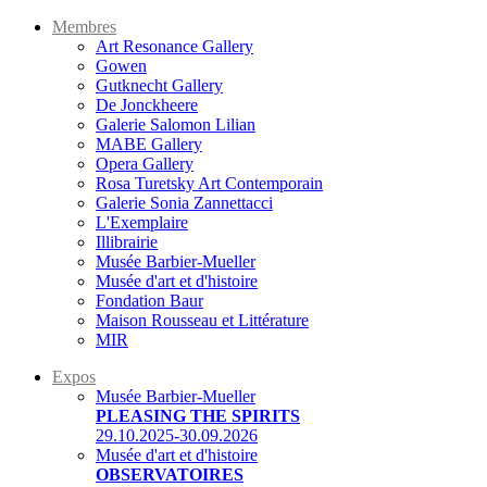
Membres
Art Resonance Gallery
Gowen
Gutknecht Gallery
De Jonckheere
Galerie Salomon Lilian
MABE Gallery
Opera Gallery
Rosa Turetsky Art Contemporain
Galerie Sonia Zannettacci
L'Exemplaire
Illibrairie
Musée Barbier-Mueller
Musée d'art et d'histoire
Fondation Baur
Maison Rousseau et Littérature
MIR
Expos
Musée Barbier-Mueller
PLEASING THE SPIRITS
29.10.2025-30.09.2026
Musée d'art et d'histoire
OBSERVATOIRES