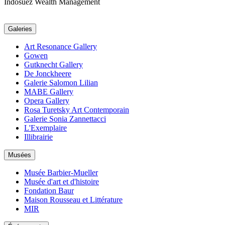
Indosuez Wealth Management
Galeries
Art Resonance Gallery
Gowen
Gutknecht Gallery
De Jonckheere
Galerie Salomon Lilian
MABE Gallery
Opera Gallery
Rosa Turetsky Art Contemporain
Galerie Sonia Zannettacci
L'Exemplaire
Illibrairie
Musées
Musée Barbier-Mueller
Musée d'art et d'histoire
Fondation Baur
Maison Rousseau et Littérature
MIR