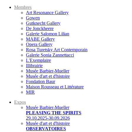
Membres
Art Resonance Gallery
Gowen
Gutknecht Gallery
De Jonckheere
Galerie Salomon Lilian
MABE Gallery
Opera Gallery
Rosa Turetsky Art Contemporain
Galerie Sonia Zannettacci
L'Exemplaire
Illibrairie
Musée Barbier-Mueller
Musée d'art et d'histoire
Fondation Baur
Maison Rousseau et Littérature
MIR
Expos
Musée Barbier-Mueller
PLEASING THE SPIRITS
29.10.2025-30.09.2026
Musée d'art et d'histoire
OBSERVATOIRES