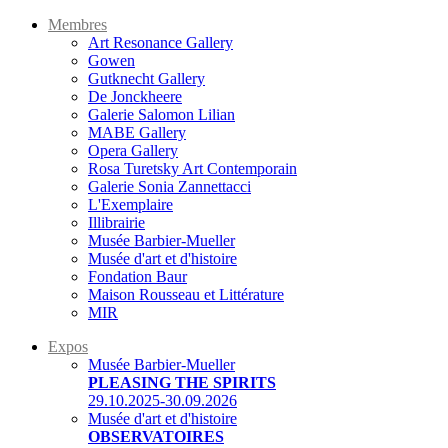
Membres
Art Resonance Gallery
Gowen
Gutknecht Gallery
De Jonckheere
Galerie Salomon Lilian
MABE Gallery
Opera Gallery
Rosa Turetsky Art Contemporain
Galerie Sonia Zannettacci
L'Exemplaire
Illibrairie
Musée Barbier-Mueller
Musée d'art et d'histoire
Fondation Baur
Maison Rousseau et Littérature
MIR
Expos
Musée Barbier-Mueller
PLEASING THE SPIRITS
29.10.2025-30.09.2026
Musée d'art et d'histoire
OBSERVATOIRES