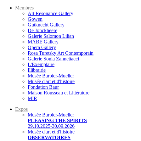
Membres
Art Resonance Gallery
Gowen
Gutknecht Gallery
De Jonckheere
Galerie Salomon Lilian
MABE Gallery
Opera Gallery
Rosa Turetsky Art Contemporain
Galerie Sonia Zannettacci
L'Exemplaire
Illibrairie
Musée Barbier-Mueller
Musée d'art et d'histoire
Fondation Baur
Maison Rousseau et Littérature
MIR
Expos
Musée Barbier-Mueller
PLEASING THE SPIRITS
29.10.2025-30.09.2026
Musée d'art et d'histoire
OBSERVATOIRES