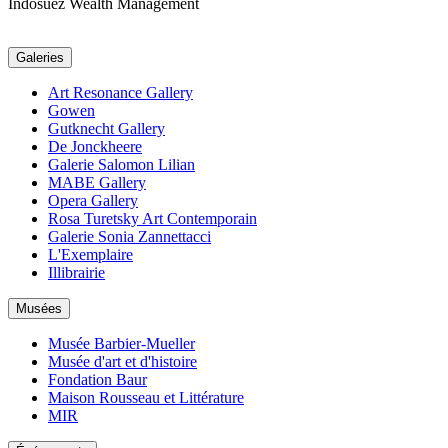
Indosuez Wealth Management
Galeries
Art Resonance Gallery
Gowen
Gutknecht Gallery
De Jonckheere
Galerie Salomon Lilian
MABE Gallery
Opera Gallery
Rosa Turetsky Art Contemporain
Galerie Sonia Zannettacci
L'Exemplaire
Illibrairie
Musées
Musée Barbier-Mueller
Musée d'art et d'histoire
Fondation Baur
Maison Rousseau et Littérature
MIR