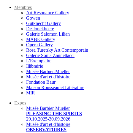
Membres
Art Resonance Gallery
Gowen
Gutknecht Gallery
De Jonckheere
Galerie Salomon Lilian
MABE Gallery
Opera Gallery
Rosa Turetsky Art Contemporain
Galerie Sonia Zannettacci
L'Exemplaire
Illibrairie
Musée Barbier-Mueller
Musée d'art et d'histoire
Fondation Baur
Maison Rousseau et Littérature
MIR
Expos
Musée Barbier-Mueller
PLEASING THE SPIRITS
29.10.2025-30.09.2026
Musée d'art et d'histoire
OBSERVATOIRES