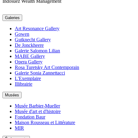
Indosuez Wealth Management
Galeries
Art Resonance Gallery
Gowen
Gutknecht Gallery
De Jonckheere
Galerie Salomon Lilian
MABE Gallery
Opera Gallery
Rosa Turetsky Art Contemporain
Galerie Sonia Zannettacci
L'Exemplaire
Illibrairie
Musées
Musée Barbier-Mueller
Musée d'art et d'histoire
Fondation Baur
Maison Rousseau et Littérature
MIR