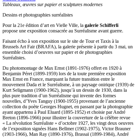
Tableaux, œuvres sur papier et sculptures modernes
Dessins et photographies surréalistes
Pour la 21e édition d’art en Vielle Ville, la
galerie Schifferli
propose une exposition consacrée au Surréalisme avant guerre.
Faisant écho à son exposition sur le site de Tour et Taxis à la
Brussels Art Fair (BRAFA), la galerie présente à partir du 3 mai, un
ensemble choisi d’oeuvres sur papier et de photographies
Surréalistes.
Du photomontage de Max Ernst (1891-1976) offert en 1920 à
Benjamin Péret (1899-1959) lors de la toute première exposition
Max Ernst en France, marquant la future transition entre le
mouvement Dada et le Surréalisme, à un paysage onirique (1939) de
Kurt Seligmann (1900-1962), jusqu’à un dessin de 1930, dans la
plus pure tradition d’un Surréalisme qui invente des formes
nouvelles, d’Yves Tanguy (1900-1955) provenant de l’ancienne
collection du poète Georges Hugnet, en passant par la photographie
ayant appartenu à Paul Eluard (1895-1952) et choisie par André
Breton (1896-1966) pour illustrer la couverture de la célèbre revue
« La révolution Surréaliste » d’octobre 1927, les vingt deux oeuvres
de l’exposition signées Hans Bellmer (1902-1975), Victor Brauner
(1903-1966), Man Ray (1890-1976), Brassaï (1899-1984), André