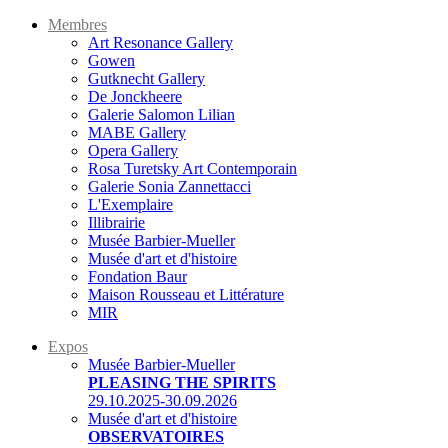
Membres
Art Resonance Gallery
Gowen
Gutknecht Gallery
De Jonckheere
Galerie Salomon Lilian
MABE Gallery
Opera Gallery
Rosa Turetsky Art Contemporain
Galerie Sonia Zannettacci
L'Exemplaire
Illibrairie
Musée Barbier-Mueller
Musée d'art et d'histoire
Fondation Baur
Maison Rousseau et Littérature
MIR
Expos
Musée Barbier-Mueller
PLEASING THE SPIRITS
29.10.2025-30.09.2026
Musée d'art et d'histoire
OBSERVATOIRES