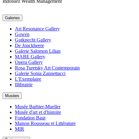
Indosuez Wealth Management
Galeries
Art Resonance Gallery
Gowen
Gutknecht Gallery
De Jonckheere
Galerie Salomon Lilian
MABE Gallery
Opera Gallery
Rosa Turetsky Art Contemporain
Galerie Sonia Zannettacci
L'Exemplaire
Illibrairie
Musées
Musée Barbier-Mueller
Musée d'art et d'histoire
Fondation Baur
Maison Rousseau et Littérature
MIR