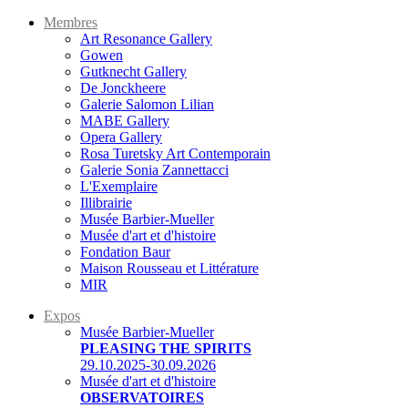
Membres
Art Resonance Gallery
Gowen
Gutknecht Gallery
De Jonckheere
Galerie Salomon Lilian
MABE Gallery
Opera Gallery
Rosa Turetsky Art Contemporain
Galerie Sonia Zannettacci
L'Exemplaire
Illibrairie
Musée Barbier-Mueller
Musée d'art et d'histoire
Fondation Baur
Maison Rousseau et Littérature
MIR
Expos
Musée Barbier-Mueller
PLEASING THE SPIRITS
29.10.2025-30.09.2026
Musée d'art et d'histoire
OBSERVATOIRES