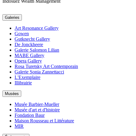
Indosuez Wealth Management
Galeries
Art Resonance Gallery
Gowen
Gutknecht Gallery
De Jonckheere
Galerie Salomon Lilian
MABE Gallery
Opera Gallery
Rosa Turetsky Art Contemporain
Galerie Sonia Zannettacci
L'Exemplaire
Illibrairie
Musées
Musée Barbier-Mueller
Musée d'art et d'histoire
Fondation Baur
Maison Rousseau et Littérature
MIR