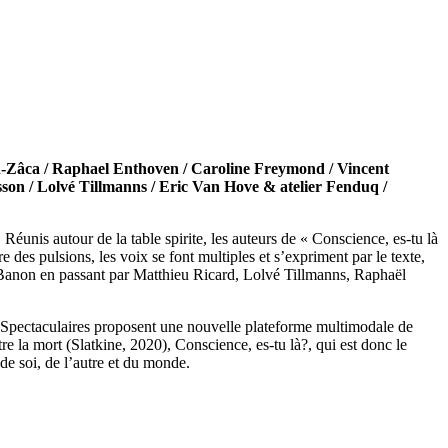
an-Zâca / Raphael Enthoven / Caroline Freymond / Vincent
sson / Lolvé Tillmanns / Eric Van Hove & atelier Fenduq /
éunis autour de la table spirite, les auteurs de « Conscience, es-tu là
e des pulsions, les voix se font multiples et s’expriment par le texte,
ne Banon en passant par Matthieu Ricard, Lolvé Tillmanns, Raphaël
s Spectaculaires proposent une nouvelle plateforme multimodale de
re la mort (Slatkine, 2020), Conscience, es-tu là?, qui est donc le
de soi, de l’autre et du monde.