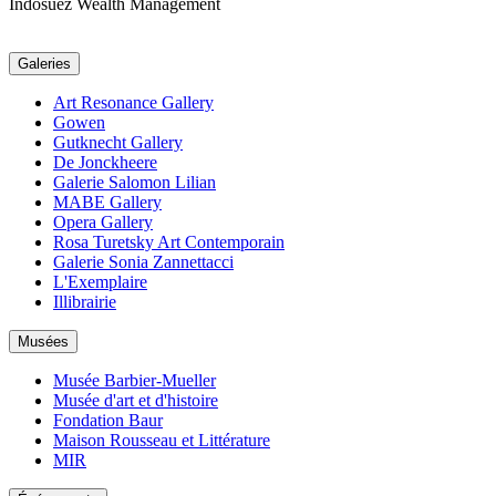
Indosuez Wealth Management
Galeries
Art Resonance Gallery
Gowen
Gutknecht Gallery
De Jonckheere
Galerie Salomon Lilian
MABE Gallery
Opera Gallery
Rosa Turetsky Art Contemporain
Galerie Sonia Zannettacci
L'Exemplaire
Illibrairie
Musées
Musée Barbier-Mueller
Musée d'art et d'histoire
Fondation Baur
Maison Rousseau et Littérature
MIR