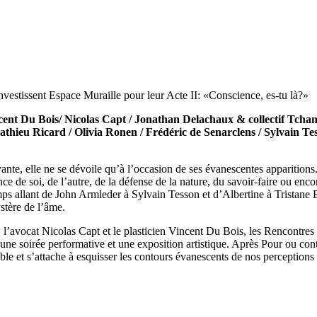
estissent Espace Muraille pour leur Acte II: «Conscience, es-tu là?»
ncent Du Bois/ Nicolas Capt / Jonathan Delachaux & collectif Tch
thieu Ricard / Olivia Ronen / Frédéric de Senarclens / Sylvain Te
, elle ne se dévoile qu’à l’occasion de ses évanescentes apparitions. R
e de soi, de l’autre, de la défense de la nature, du savoir-faire ou encor
 temps allant de John Armleder à Sylvain Tesson et d’Albertine à Trista
stère de l’âme.
l’avocat Nicolas Capt et le plasticien Vincent Du Bois, les Rencontre
, une soirée performative et une exposition artistique. Après Pour ou cont
le et s’attache à esquisser les contours évanescents de nos perceptions 