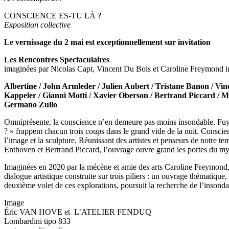
CONSCIENCE ES-TU LÀ ?
Exposition collective
Le vernissage du 2 mai est exceptionnellement sur invitation
Les Rencontres Spectaculaires
imaginées par Nicolas Capt, Vincent Du Bois et Caroline Freymond inv
Albertine / John Armleder / Julien Aubert / Tristane Banon / Vi
Kappeler / Gianni Motti / Xavier Oberson / Bertrand Piccard / Ma
Germano Zullo
Omniprésente, la conscience n’en demeure pas moins insondable. Fuyante
? » frappent chacun trois coups dans le grand vide de la nuit. Conscienc
l’image et la sculpture. Réunissant des artistes et penseurs de notre
Enthoven et Bertrand Piccard, l’ouvrage ouvre grand les portes du my
Imaginées en 2020 par la mécène et amie des arts Caroline Freymond, 
dialogue artistique construite sur trois piliers : un ouvrage thématique
deuxième volet de ces explorations, poursuit la recherche de l’insondab
Image
Éric VAN HOVE et L’ATELIER FENDUQ
Lombardini tipo 833