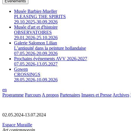
Événements
Musée Barbier-Mueller
PLEASING THE SPIRITS
29.10.2025-30.09.2026
Musée d'art et d'histoire
OBSERVATOIRES
29.01.2026-25.10.2026
Galerie Salomon Lilian
L’antiquité dans la peinture hollandaise
07.05.2026-20.09.2026
Prochains événements AVV 2026-2027
07.05.2026-13.05.2027
Gowen
CROSSINGS
28.05.2026-10.09.2026
en
Programme
Parcours
A propos
Partenaires
Images et Presse
Archives
02.05.2024-13.07.2024
Espace Muraille
Art contemporain