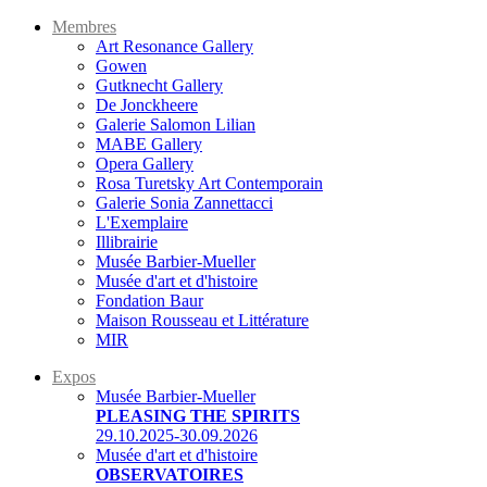
Membres
Art Resonance Gallery
Gowen
Gutknecht Gallery
De Jonckheere
Galerie Salomon Lilian
MABE Gallery
Opera Gallery
Rosa Turetsky Art Contemporain
Galerie Sonia Zannettacci
L'Exemplaire
Illibrairie
Musée Barbier-Mueller
Musée d'art et d'histoire
Fondation Baur
Maison Rousseau et Littérature
MIR
Expos
Musée Barbier-Mueller
PLEASING THE SPIRITS
29.10.2025-30.09.2026
Musée d'art et d'histoire
OBSERVATOIRES