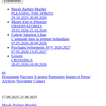
Événements
Musée Barbier-Mueller
PLEASING THE SPIRITS
29.10.2025-30.09.2026
Musée d'art et d'histoire
OBSERVATOIRES
29.01.2026-25.10.2026
Galerie Salomon Lilian
L’antiquité dans la peinture hollandaise
07.05.2026-20.09.2026
Prochains événements AVV 2026-2027
07.05.2026-13.05.2027
Gowen
CROSSINGS
28.05.2026-10.09.2026
en
Programme
Parcours
A propos
Partenaires
Images et Presse
Archives
Newsletter
Contact
17.09.2025-21.09.2025
Musée Barbier-Mueller