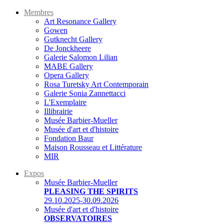
Membres
Art Resonance Gallery
Gowen
Gutknecht Gallery
De Jonckheere
Galerie Salomon Lilian
MABE Gallery
Opera Gallery
Rosa Turetsky Art Contemporain
Galerie Sonia Zannettacci
L'Exemplaire
Illibrairie
Musée Barbier-Mueller
Musée d'art et d'histoire
Fondation Baur
Maison Rousseau et Littérature
MIR
Expos
Musée Barbier-Mueller
PLEASING THE SPIRITS
29.10.2025-30.09.2026
Musée d'art et d'histoire
OBSERVATOIRES