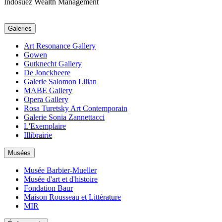
Indosuez Wealth Management
Galeries
Art Resonance Gallery
Gowen
Gutknecht Gallery
De Jonckheere
Galerie Salomon Lilian
MABE Gallery
Opera Gallery
Rosa Turetsky Art Contemporain
Galerie Sonia Zannettacci
L'Exemplaire
Illibrairie
Musées
Musée Barbier-Mueller
Musée d'art et d'histoire
Fondation Baur
Maison Rousseau et Littérature
MIR