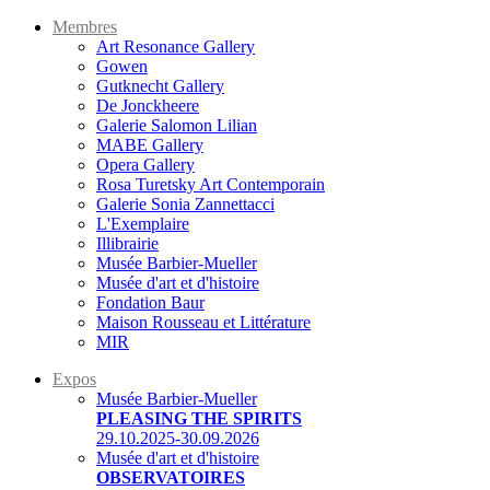
Membres
Art Resonance Gallery
Gowen
Gutknecht Gallery
De Jonckheere
Galerie Salomon Lilian
MABE Gallery
Opera Gallery
Rosa Turetsky Art Contemporain
Galerie Sonia Zannettacci
L'Exemplaire
Illibrairie
Musée Barbier-Mueller
Musée d'art et d'histoire
Fondation Baur
Maison Rousseau et Littérature
MIR
Expos
Musée Barbier-Mueller
PLEASING THE SPIRITS
29.10.2025-30.09.2026
Musée d'art et d'histoire
OBSERVATOIRES