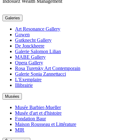
Indosuez Wealth Management
Galeries
Art Resonance Gallery
Gowen
Gutknecht Gallery
De Jonckheere
Galerie Salomon Lilian
MABE Gallery
Opera Gallery
Rosa Turetsky Art Contemporain
Galerie Sonia Zannettacci
L'Exemplaire
Illibrairie
Musées
Musée Barbier-Mueller
Musée d'art et d'histoire
Fondation Baur
Maison Rousseau et Littérature
MIR