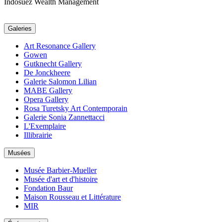
Indosuez Wealth Management
Galeries
Art Resonance Gallery
Gowen
Gutknecht Gallery
De Jonckheere
Galerie Salomon Lilian
MABE Gallery
Opera Gallery
Rosa Turetsky Art Contemporain
Galerie Sonia Zannettacci
L'Exemplaire
Illibrairie
Musées
Musée Barbier-Mueller
Musée d'art et d'histoire
Fondation Baur
Maison Rousseau et Littérature
MIR