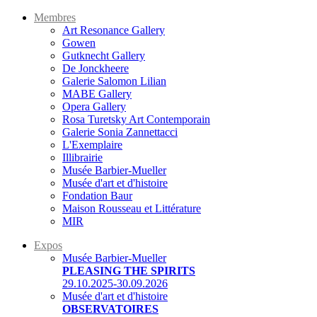
Membres
Art Resonance Gallery
Gowen
Gutknecht Gallery
De Jonckheere
Galerie Salomon Lilian
MABE Gallery
Opera Gallery
Rosa Turetsky Art Contemporain
Galerie Sonia Zannettacci
L'Exemplaire
Illibrairie
Musée Barbier-Mueller
Musée d'art et d'histoire
Fondation Baur
Maison Rousseau et Littérature
MIR
Expos
Musée Barbier-Mueller
PLEASING THE SPIRITS
29.10.2025-30.09.2026
Musée d'art et d'histoire
OBSERVATOIRES