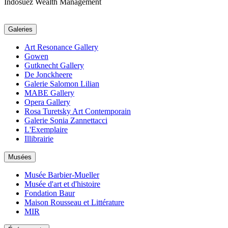
Indosuez Wealth Management
Galeries
Art Resonance Gallery
Gowen
Gutknecht Gallery
De Jonckheere
Galerie Salomon Lilian
MABE Gallery
Opera Gallery
Rosa Turetsky Art Contemporain
Galerie Sonia Zannettacci
L'Exemplaire
Illibrairie
Musées
Musée Barbier-Mueller
Musée d'art et d'histoire
Fondation Baur
Maison Rousseau et Littérature
MIR