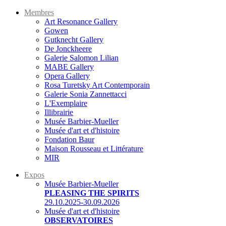
Membres
Art Resonance Gallery
Gowen
Gutknecht Gallery
De Jonckheere
Galerie Salomon Lilian
MABE Gallery
Opera Gallery
Rosa Turetsky Art Contemporain
Galerie Sonia Zannettacci
L'Exemplaire
Illibrairie
Musée Barbier-Mueller
Musée d'art et d'histoire
Fondation Baur
Maison Rousseau et Littérature
MIR
Expos
Musée Barbier-Mueller
PLEASING THE SPIRITS
29.10.2025-30.09.2026
Musée d'art et d'histoire
OBSERVATOIRES