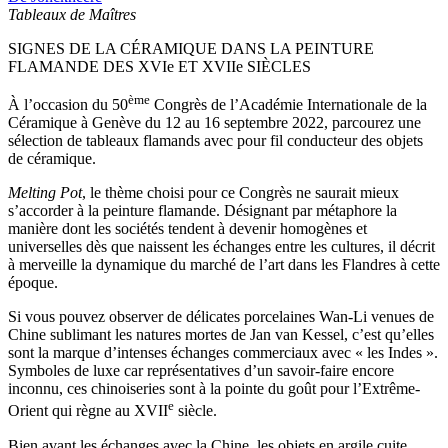
Tableaux de Maîtres
SIGNES DE LA CÉRAMIQUE DANS LA PEINTURE
FLAMANDE DES XVIe ET XVIIe SIÈCLES
ème
À l’occasion du 50
Congrès de l’Académie Internationale de la
Céramique à Genève du 12 au 16 septembre 2022, parcourez une
sélection de tableaux flamands avec pour fil conducteur des objets
de céramique.
Melting Pot
, le thème choisi pour ce Congrès ne saurait mieux
s’accorder à la peinture flamande. Désignant par métaphore la
manière dont les sociétés tendent à devenir homogènes et
universelles dès que naissent les échanges entre les cultures, il décrit
à merveille la dynamique du marché de l’art dans les Flandres à cette
époque.
Si vous pouvez observer de délicates porcelaines Wan-Li venues de
Chine sublimant les natures mortes de Jan van Kessel, c’est qu’elles
sont la marque d’intenses échanges commerciaux avec « les Indes ».
Symboles de luxe car représentatives d’un savoir-faire encore
inconnu, ces chinoiseries sont à la pointe du goût pour l’Extrême-
e
Orient qui règne au XVII
siècle.
Bien avant les échanges avec la Chine, les objets en argile cuite