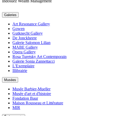
Indosuez Wealth Management
Galeries
Art Resonance Gallery
Gowen
Gutknecht Gallery
De Jonckheere
Galerie Salomon Lilian
MABE Gallery
Opera Gallery
Rosa Turetsky Art Contemporain
Galerie Sonia Zannettacci
L'Exemplaire
Illibrairie
Musées
Musée Barbier-Mueller
Musée d'art et d'histoire
Fondation Baur
Maison Rousseau et Littérature
MIR