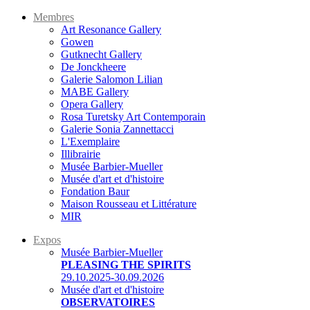
Membres
Art Resonance Gallery
Gowen
Gutknecht Gallery
De Jonckheere
Galerie Salomon Lilian
MABE Gallery
Opera Gallery
Rosa Turetsky Art Contemporain
Galerie Sonia Zannettacci
L'Exemplaire
Illibrairie
Musée Barbier-Mueller
Musée d'art et d'histoire
Fondation Baur
Maison Rousseau et Littérature
MIR
Expos
Musée Barbier-Mueller
PLEASING THE SPIRITS
29.10.2025-30.09.2026
Musée d'art et d'histoire
OBSERVATOIRES