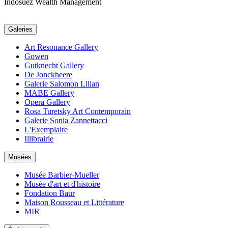
Indosuez Wealth Management
Galeries
Art Resonance Gallery
Gowen
Gutknecht Gallery
De Jonckheere
Galerie Salomon Lilian
MABE Gallery
Opera Gallery
Rosa Turetsky Art Contemporain
Galerie Sonia Zannettacci
L'Exemplaire
Illibrairie
Musées
Musée Barbier-Mueller
Musée d'art et d'histoire
Fondation Baur
Maison Rousseau et Littérature
MIR