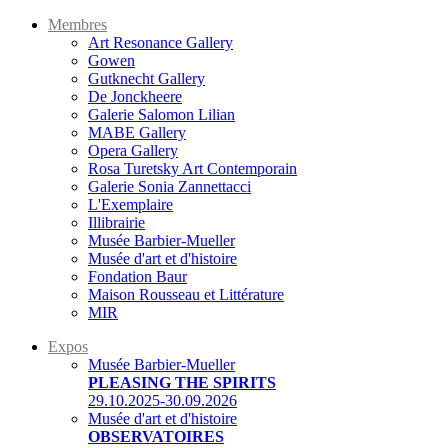
Membres
Art Resonance Gallery
Gowen
Gutknecht Gallery
De Jonckheere
Galerie Salomon Lilian
MABE Gallery
Opera Gallery
Rosa Turetsky Art Contemporain
Galerie Sonia Zannettacci
L'Exemplaire
Illibrairie
Musée Barbier-Mueller
Musée d'art et d'histoire
Fondation Baur
Maison Rousseau et Littérature
MIR
Expos
Musée Barbier-Mueller
PLEASING THE SPIRITS
29.10.2025-30.09.2026
Musée d'art et d'histoire
OBSERVATOIRES