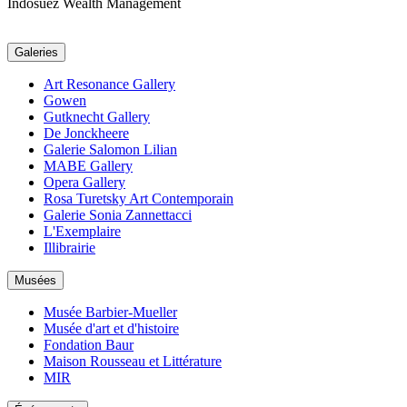
Indosuez Wealth Management
Galeries
Art Resonance Gallery
Gowen
Gutknecht Gallery
De Jonckheere
Galerie Salomon Lilian
MABE Gallery
Opera Gallery
Rosa Turetsky Art Contemporain
Galerie Sonia Zannettacci
L'Exemplaire
Illibrairie
Musées
Musée Barbier-Mueller
Musée d'art et d'histoire
Fondation Baur
Maison Rousseau et Littérature
MIR