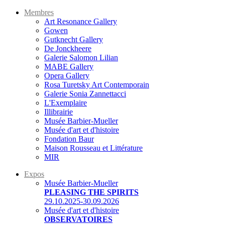
Membres
Art Resonance Gallery
Gowen
Gutknecht Gallery
De Jonckheere
Galerie Salomon Lilian
MABE Gallery
Opera Gallery
Rosa Turetsky Art Contemporain
Galerie Sonia Zannettacci
L'Exemplaire
Illibrairie
Musée Barbier-Mueller
Musée d'art et d'histoire
Fondation Baur
Maison Rousseau et Littérature
MIR
Expos
Musée Barbier-Mueller
PLEASING THE SPIRITS
29.10.2025-30.09.2026
Musée d'art et d'histoire
OBSERVATOIRES