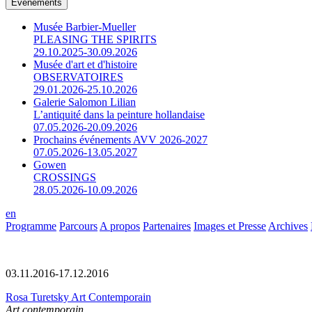
Événements
Musée Barbier-Mueller
PLEASING THE SPIRITS
29.10.2025-30.09.2026
Musée d'art et d'histoire
OBSERVATOIRES
29.01.2026-25.10.2026
Galerie Salomon Lilian
L’antiquité dans la peinture hollandaise
07.05.2026-20.09.2026
Prochains événements AVV 2026-2027
07.05.2026-13.05.2027
Gowen
CROSSINGS
28.05.2026-10.09.2026
en
Programme
Parcours
A propos
Partenaires
Images et Presse
Archives
03.11.2016-17.12.2016
Rosa Turetsky Art Contemporain
Art contemporain