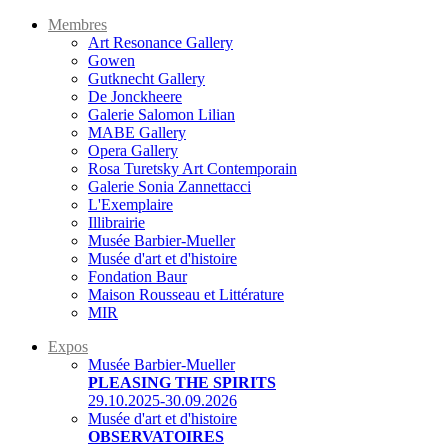
Membres
Art Resonance Gallery
Gowen
Gutknecht Gallery
De Jonckheere
Galerie Salomon Lilian
MABE Gallery
Opera Gallery
Rosa Turetsky Art Contemporain
Galerie Sonia Zannettacci
L'Exemplaire
Illibrairie
Musée Barbier-Mueller
Musée d'art et d'histoire
Fondation Baur
Maison Rousseau et Littérature
MIR
Expos
Musée Barbier-Mueller
PLEASING THE SPIRITS
29.10.2025-30.09.2026
Musée d'art et d'histoire
OBSERVATOIRES