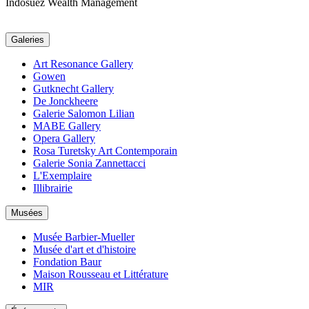
Indosuez Wealth Management
Galeries
Art Resonance Gallery
Gowen
Gutknecht Gallery
De Jonckheere
Galerie Salomon Lilian
MABE Gallery
Opera Gallery
Rosa Turetsky Art Contemporain
Galerie Sonia Zannettacci
L'Exemplaire
Illibrairie
Musées
Musée Barbier-Mueller
Musée d'art et d'histoire
Fondation Baur
Maison Rousseau et Littérature
MIR