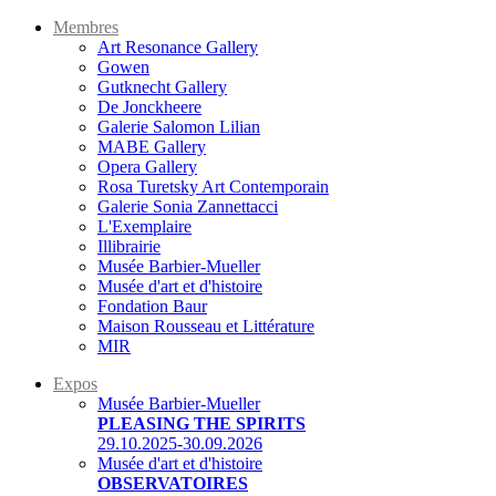
Membres
Art Resonance Gallery
Gowen
Gutknecht Gallery
De Jonckheere
Galerie Salomon Lilian
MABE Gallery
Opera Gallery
Rosa Turetsky Art Contemporain
Galerie Sonia Zannettacci
L'Exemplaire
Illibrairie
Musée Barbier-Mueller
Musée d'art et d'histoire
Fondation Baur
Maison Rousseau et Littérature
MIR
Expos
Musée Barbier-Mueller
PLEASING THE SPIRITS
29.10.2025-30.09.2026
Musée d'art et d'histoire
OBSERVATOIRES