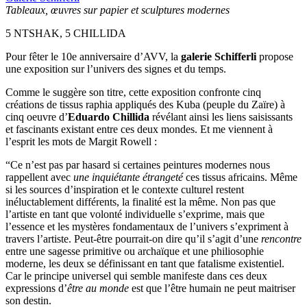
Tableaux, œuvres sur papier et sculptures modernes
5 NTSHAK, 5 CHILLIDA
Pour fêter le 10e anniversaire d’AVV, la
galerie Schifferli
propose
une exposition sur l’univers des signes et du temps.
Comme le suggère son titre, cette exposition confronte cinq
créations de tissus raphia appliqués des Kuba (peuple du Zaïre) à
cinq oeuvre d’
Eduardo Chillida
révélant ainsi les liens saisissants
et fascinants existant entre ces deux mondes. Et me viennent à
l’esprit les mots de Margit Rowell :
“Ce n’est pas par hasard si certaines peintures modernes nous
rappellent avec
une inquiétante étrangeté
ces tissus africains. Même
si les sources d’inspiration et le contexte culturel restent
inéluctablement différents, la finalité est la même. Non pas que
l’artiste en tant que volonté individuelle s’exprime, mais que
l’essence et les mystères fondamentaux de l’univers s’expriment à
travers l’artiste. Peut-être pourrait-on dire qu’il s’agit d’une
rencontre
entre une sagesse primitive ou archaïque et une philiosophie
moderne, les deux se définissant en tant que fatalisme existentiel.
Car le principe universel qui semble manifeste dans ces deux
expressions d’
être au monde
est que l’être humain ne peut maitriser
son destin.