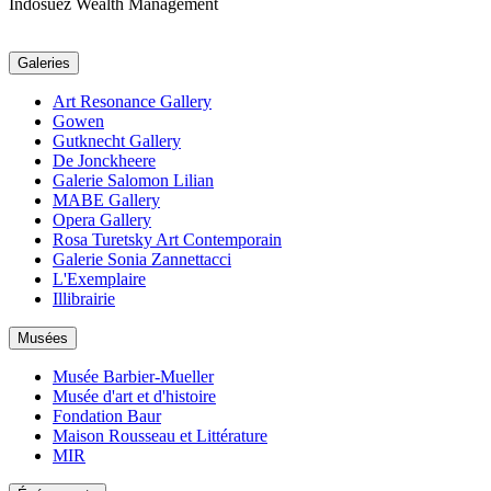
Indosuez Wealth Management
Galeries
Art Resonance Gallery
Gowen
Gutknecht Gallery
De Jonckheere
Galerie Salomon Lilian
MABE Gallery
Opera Gallery
Rosa Turetsky Art Contemporain
Galerie Sonia Zannettacci
L'Exemplaire
Illibrairie
Musées
Musée Barbier-Mueller
Musée d'art et d'histoire
Fondation Baur
Maison Rousseau et Littérature
MIR