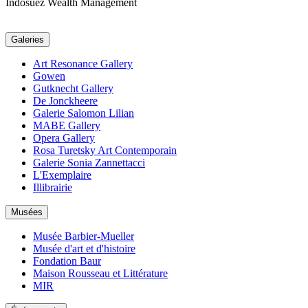
Indosuez Wealth Management
Galeries
Art Resonance Gallery
Gowen
Gutknecht Gallery
De Jonckheere
Galerie Salomon Lilian
MABE Gallery
Opera Gallery
Rosa Turetsky Art Contemporain
Galerie Sonia Zannettacci
L'Exemplaire
Illibrairie
Musées
Musée Barbier-Mueller
Musée d'art et d'histoire
Fondation Baur
Maison Rousseau et Littérature
MIR