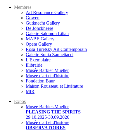
Membres
Art Resonance Gallery
Gowen
Gutknecht Gallery
De Jonckheere
Galerie Salomon Lilian
MABE Gallery
Opera Gallery
Rosa Turetsky Art Contemporain
Galerie Sonia Zannettacci
L'Exemplaire
Illibrairie
Musée Barbier-Mueller
Musée d'art et d'histoire
Fondation Baur
Maison Rousseau et Littérature
MIR
Expos
Musée Barbier-Mueller
PLEASING THE SPIRITS
29.10.2025-30.09.2026
Musée d'art et d'histoire
OBSERVATOIRES